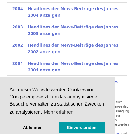
2004
Headlines der News-Beiträge des Jahres
2004 anzeigen
2003
Headlines der News-Beiträge des Jahres
2003 anzeigen
2002
Headlines der News-Beiträge des Jahres
2002 anzeigen
2001
Headlines der News-Beiträge des Jahres
2001 anzeigen
2000
Headlines der News-Beiträge des Jahres
2000 anzeigen
Auf dieser Website werden Cookies von
Google eingesetzt, um das anonymisierte
Die Inhalte von Haarerkrankungen.de können und sollen keinen Arztbesuch
Besucherverhalten zu statistischen Zwecken
ersetzen und stellen keine Anleitung zur Selbstmedikation oder Selbstdiagnose dar.
Die Informationen dieser Webseiten inklusive der Expertenräte sollen zur Erlangung
zu analysieren.
Mehr erfahren
zusätzlicher Informationen zu einer bereits gestellten Diagnose oder zur
Vorbereitung eines Arztbesuches dienen. Empfehlungen hinsichtlich
Diagnoseverfahren, Therapieformen, Medikamenten oder anderer Produkte werden
Ablehnen
Einverstanden
nicht gegeben.
Bitte lesen Sie hierzu die
Nutzungsbedingungen mit Haftungsausschluss.
und