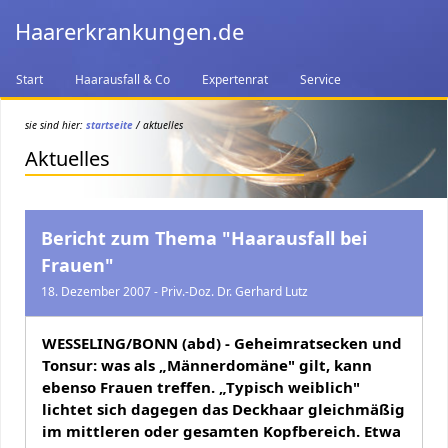
Haarerkrankungen.de
Start
Haarausfall & Co
Expertenrat
Service
sie sind hier:
startseite
/ aktuelles
Aktuelles
Bericht zum Thema "Haarausfall bei
Frauen"
18. Dezember 2007 - Priv.-Doz. Dr. Gerhard Lutz
WESSELING/BONN (abd) - Geheimratsecken und
Tonsur: was als „Männerdomäne" gilt, kann
ebenso Frauen treffen. „Typisch weiblich"
lichtet sich dagegen das Deckhaar gleichmäßig
im mittleren oder gesamten Kopfbereich. Etwa