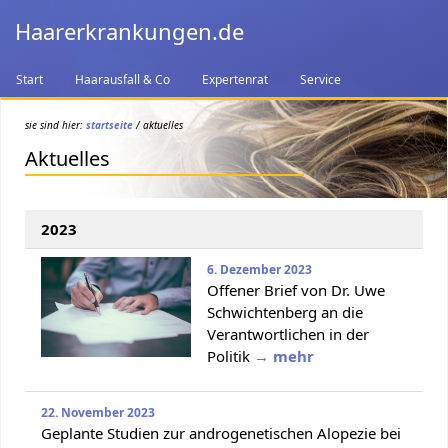
Haarerkrankungen.de
Start
Haarausfall & Co
Expertenrat
Service
sie sind hier:
startseite
/ aktuelles
Aktuelles
2023
6. Dezember 2023
Offener Brief von Dr. Uwe
Schwichtenberg an die
Verantwortlichen in der
Politik
→ mehr
22. November 2023
Geplante Studien zur androgenetischen Alopezie bei