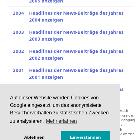
2005 anzeigen
2004
Headlines der News-Beiträge des Jahres
2004 anzeigen
2003
Headlines der News-Beiträge des Jahres
2003 anzeigen
2002
Headlines der News-Beiträge des Jahres
2002 anzeigen
2001
Headlines der News-Beiträge des Jahres
2001 anzeigen
2000
Headlines der News-Beiträge des Jahres
2000 anzeigen
Auf dieser Website werden Cookies von
Google eingesetzt, um das anonymisierte
Die Inhalte von Haarerkrankungen.de können und sollen keinen Arztbesuch
Besucherverhalten zu statistischen Zwecken
ersetzen und stellen keine Anleitung zur Selbstmedikation oder Selbstdiagnose dar.
Die Informationen dieser Webseiten inklusive der Expertenräte sollen zur Erlangung
zu analysieren.
Mehr erfahren
zusätzlicher Informationen zu einer bereits gestellten Diagnose oder zur
Vorbereitung eines Arztbesuches dienen. Empfehlungen hinsichtlich
Diagnoseverfahren, Therapieformen, Medikamenten oder anderer Produkte werden
Ablehnen
Einverstanden
nicht gegeben.