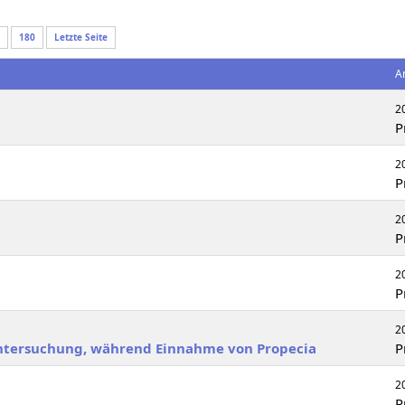
180
Letzte Seite
A
2
P
2
P
2
P
2
P
2
Untersuchung, während Einnahme von Propecia
P
2
P