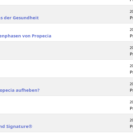
2
ms der Gesundheit
P
2
enphasen von Propecia
P
2
P
2
P
2
ropecia aufheben?
P
2
P
2
nd Signature®
P