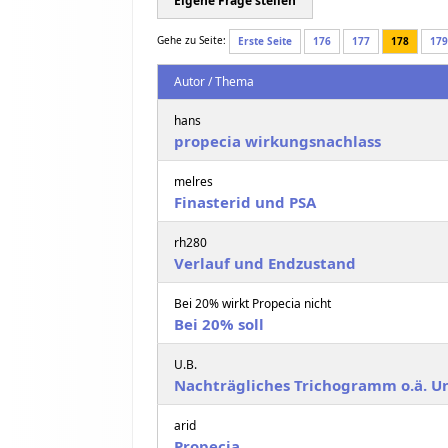
Eigene Frage stellen
Gehe zu Seite:
Erste Seite
176
177
178
179
Autor / Thema
hans
propecia wirkungsnachlass
melres
Finasterid und PSA
rh280
Verlauf und Endzustand
Bei 20% wirkt Propecia nicht
Bei 20% soll
U.B.
Nachträgliches Trichogramm o.ä. 
arid
Propecia