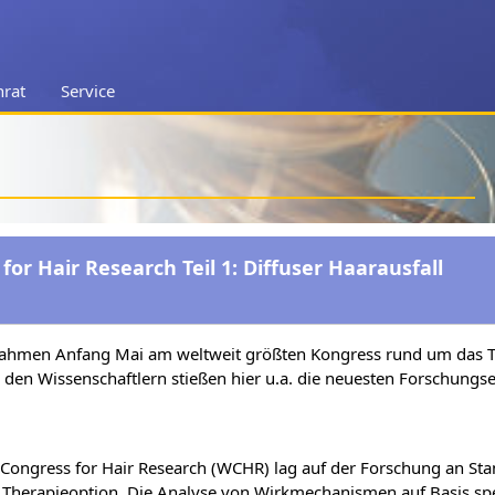
nrat
Service
for Hair Research Teil 1: Diffuser Haarausfall
ahmen Anfang Mai am weltweit größten Kongress rund um das T
bei den Wissenschaftlern stießen hier u.a. die neuesten Forsch
d Congress for Hair Research (WCHR) lag auf der Forschung an S
Therapieoption. Die Analyse von Wirkmechanismen auf Basis spe