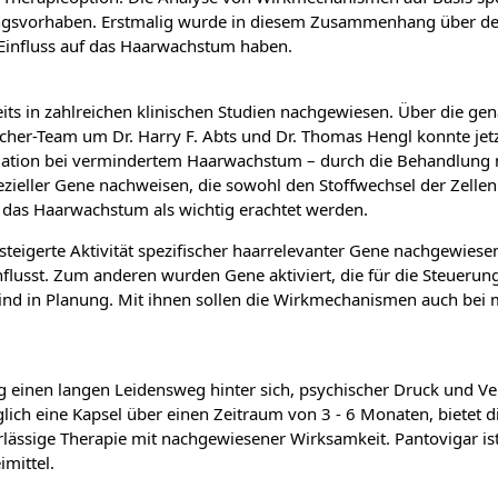
gsvorhaben. Erstmalig wurde in diesem Zusammenhang über den 
t Einfluss auf das Haarwachstum haben.
its in zahlreichen klinischen Studien nachgewiesen. Über die ge
her-Team um Dr. Harry F. Abts und Dr. Thomas Hengl konnte jetzt 
tuation bei vermindertem Haarwachstum – durch die Behandlung m
ezieller Gene nachweisen, die sowohl den Stoffwechsel der Zellen 
r das Haarwachstum als wichtig erachtet werden.
steigerte Aktivität spezifischer haarrelevanter Gene nachgewie
influsst. Zum anderen wurden Gene aktiviert, die für die Steuer
sind in Planung. Mit ihnen sollen die Wirkmechanismen auch bei m
g einen langen Leidensweg hinter sich, psychischer Druck und V
glich eine Kapsel über einen Zeitraum von 3 - 6 Monaten, bietet 
rlässige Therapie mit nachgewiesener Wirksamkeit. Pantovigar ist
mittel.