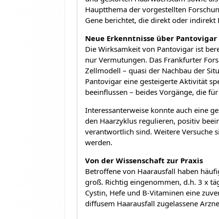
Hauptthema der vorgestellten Forschun
Gene berichtet, die direkt oder indirek
Neue Erkenntnisse über Pantovigar
Die Wirksamkeit von Pantovigar ist bere
nur Vermutungen. Das Frankfurter Forsc
Zellmodell – quasi der Nachbau der Si
Pantovigar eine gesteigerte Aktivität sp
beeinflussen – beides Vorgänge, die fü
Interessanterweise konnte auch eine ge
den Haarzyklus regulieren, positiv bee
verantwortlich sind. Weitere Versuche 
werden.
Von der Wissenschaft zur Praxis
Betroffene von Haarausfall haben häufi
groß. Richtig eingenommen, d.h. 3 x tä
Cystin, Hefe und B-Vitaminen eine zuve
diffusem Haarausfall zugelassene Arznei