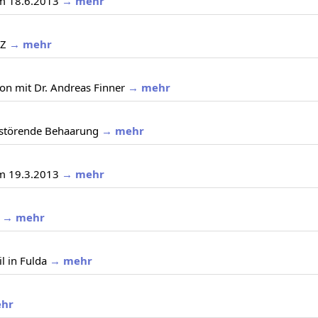
am 18.6.2013
→ mehr
AZ
→ mehr
on mit Dr. Andreas Finner
→ mehr
 störende Behaarung
→ mehr
am 19.3.2013
→ mehr
→ mehr
l in Fulda
→ mehr
hr