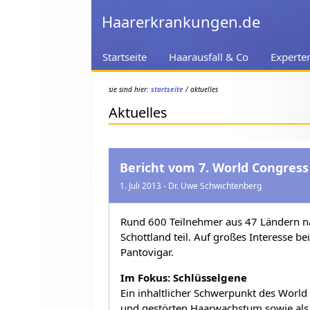
Haarerkrankungen.de
Startseite
Haarausfall & Co
Experte
sie sind hier:
startseite
/ aktuelles
Aktuelles
Bericht vom 7. World Congress 
1. Juli 2013 - Dr. Uwe Schwichtenberg
Rund 600 Teilnehmer aus 47 Ländern n
Schottland teil. Auf großes Interesse 
Pantovigar.
Im Fokus: Schlüsselgene
Ein inhaltlicher Schwerpunkt des Worl
und gestörten Haarwachstum sowie als 