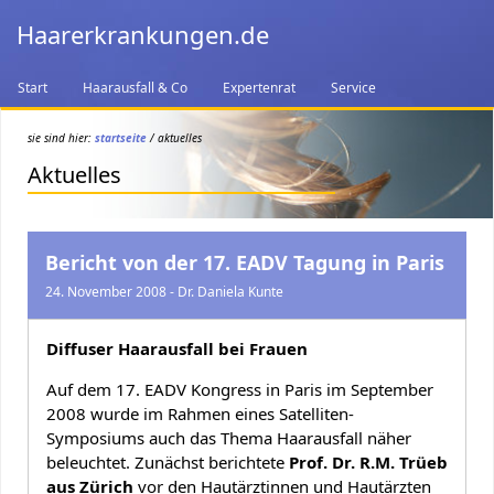
Haarerkrankungen.de
Start
Haarausfall & Co
Expertenrat
Service
sie sind hier:
startseite
/ aktuelles
Aktuelles
Bericht von der 17. EADV Tagung in Paris
24. November 2008 - Dr. Daniela Kunte
Diffuser Haarausfall bei Frauen
Auf dem 17. EADV Kongress in Paris im September
2008 wurde im Rahmen eines Satelliten-
Symposiums auch das Thema Haarausfall näher
beleuchtet. Zunächst berichtete
Prof. Dr. R.M. Trüeb
aus Zürich
vor den Hautärztinnen und Hautärzten