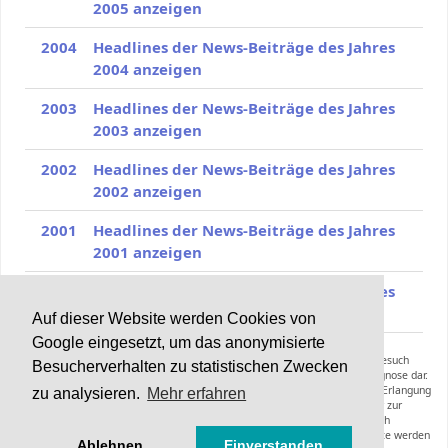
2005 anzeigen
2004
Headlines der News-Beiträge des Jahres
2004 anzeigen
2003
Headlines der News-Beiträge des Jahres
2003 anzeigen
2002
Headlines der News-Beiträge des Jahres
2002 anzeigen
2001
Headlines der News-Beiträge des Jahres
2001 anzeigen
2000
Headlines der News-Beiträge des Jahres
2000 anzeigen
Auf dieser Website werden Cookies von
Google eingesetzt, um das anonymisierte
Die Inhalte von Haarerkrankungen.de können und sollen keinen Arztbesuch
Besucherverhalten zu statistischen Zwecken
ersetzen und stellen keine Anleitung zur Selbstmedikation oder Selbstdiagnose dar.
Die Informationen dieser Webseiten inklusive der Expertenräte sollen zur Erlangung
zu analysieren.
Mehr erfahren
zusätzlicher Informationen zu einer bereits gestellten Diagnose oder zur
Vorbereitung eines Arztbesuches dienen. Empfehlungen hinsichtlich
Diagnoseverfahren, Therapieformen, Medikamenten oder anderer Produkte werden
Ablehnen
Einverstanden