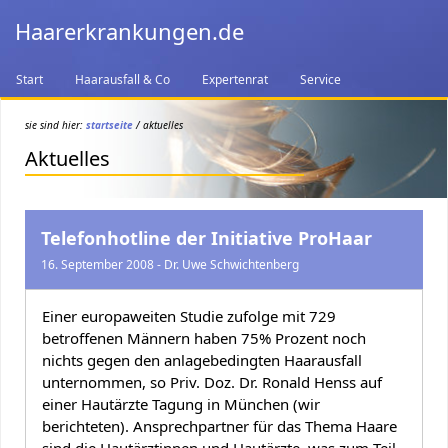
Haarerkrankungen.de
Start
Haarausfall & Co
Expertenrat
Service
sie sind hier:
startseite
/ aktuelles
Aktuelles
Telefonhotline der Initiative ProHaar
16. September 2008 - Dr. Uwe Schwichtenberg
Einer europaweiten Studie zufolge mit 729
betroffenen Männern haben 75% Prozent noch
nichts gegen den anlagebedingten Haarausfall
unternommen, so Priv. Doz. Dr. Ronald Henss auf
einer Hautärzte Tagung in München (wir
berichteten). Ansprechpartner für das Thema Haare