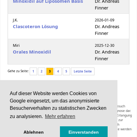
Minoxidil auf Liposomen Basis
Dr. Andreas
Finner
J.K.
2026-01-09
Clascoteron Lösung
Dr. Andreas
Finner
Miri
2025-12-30
Orales Minoxidil
Dr. Andreas
Finner
Gehe zu Seite:
1
2
3
4
5
Letzte Seite
BC Support-Forum
v2.1 © 2022
Auf dieser Website werden Cookies von
Google eingesetzt, um das anonymisierte
Die Inhalte von Haarerkrankungen.de können und sollen keinen Arztbesuch
Besucherverhalten zu statistischen Zwecken
ersetzen und stellen keine Anleitung zur Selbstmedikation oder Selbstdiagnose dar.
Die Informationen dieser Webseiten inklusive der Expertenräte sollen zur Erlangung
zu analysieren.
Mehr erfahren
zusätzlicher Informationen zu einer bereits gestellten Diagnose oder zur
Vorbereitung eines Arztbesuches dienen. Empfehlungen hinsichtlich
Diagnoseverfahren, Therapieformen, Medikamenten oder anderer Produkte werden
Ablehnen
Einverstanden
nicht gegeben.