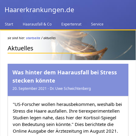
Haarerkrankungen.de
Start
Haarausfall & Co
Expertenrat
Service
sie sind hier:
startseite
/ aktuelles
Aktuelles
Was hinter dem Haarausfall bei Stress
stecken könnte
20. September 2021 - Dr. Uwe Schwichtenberg
"US-Forscher wollen herausbekommen, weshalb bei
Stress die Haare ausfallen. Ihre tierexperimentellen
Studien legen nahe, dass hier der Kortisol-Spiegel
von Bedeutung sein könnte." Dies berichtete die
Online Ausgabe der Ärztezeitung im August 2021.