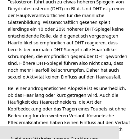
Testosteron führt auch zu etwas höheren Spiegeln von
Dihydrotestosteron (DHT) im Blut. Und DHT ist ja einer
der Hauptverantwortlichen für die männliche
Glatzenbildung. Wissenschaftlich gesehen spielt
allerdings ein 10 oder 20% höherer DHT-Spiegel keine
entscheidende Rolle, da die genetisch vorgeprägten
Haarfollikel so empfindlich auf DHT reagieren, dass
bereits bei normalen DHT-Spiegeln alle Haarfollikel
schrumpfen, die empfindlich gegenüber DHT geworden
sind. Höhere DHT-Spiegel führen also nicht dazu, dass
noch mehr Haarfollikel schrumpfen. Daher hat auch
sexuelle Aktivität keinen Einfluss auf den Haarausfall.
Bei einer androgenetischen Alopezie ist es unerheblich,
ob das Haar lang oder kurz getragen wird. Auch die
Häufigkeit des Haareschneidens, die Art der
Kopfbedeckung oder das Tragen eines Toupets ist ohne
Bedeutung für den weiteren Verlauf. Kosmetische
Pflegemaßnahmen haben keinen Einfluss auf den Verlauf
der androgenetischen Alopezie. Lesen Sie hierzu auch
unsere allgemeinen
Tipps zur Pflege der Haare
.