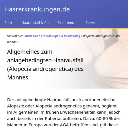
Haarerkrankungen.de
Start
Haarausfall & Co
Expertenrat
Service
sie sind hier:
startseite
/
erkrankungen & behandlung
/ alopecia androgenetica des
mannes
Allgemeines zum
anlagebedingten Haarausfall
(Alopecia androgenetica) des
Mannes
Der anlagebedingte Haarausfall, auch androgenetische
Alopezie oder Alopecia androgenetica genannt, beginnt
im Allgemeinen im frühen Erwachsenenalter, kann jedoch
auch bereits in der Pubertät auftreten. Da ca. 60-80 % der
Männer in Europa von der AGA betroffen sind, gilt diese