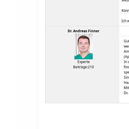
Wesh
Könn
Ich 
Dr. Andreas Finner
Gut
wen
Am 
(Ap
Experte
In 
Beiträge:210
fin
spe
Sin
Haa
Mit
Dr.