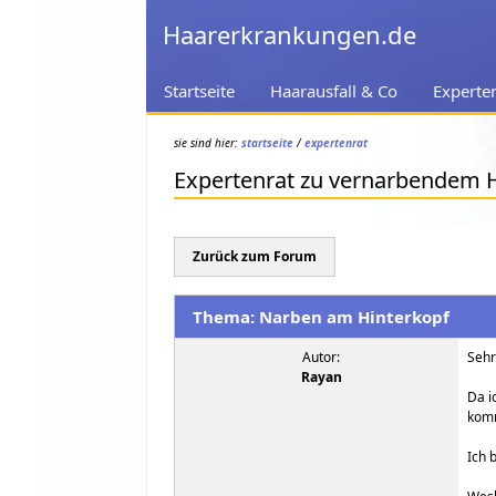
Haarerkrankungen.de
Startseite
Haarausfall & Co
Experte
sie sind hier:
startseite
/
expertenrat
Expertenrat zu vernarbendem H
Zurück zum Forum
Thema: Narben am Hinterkopf
Autor:
Sehr
Rayan
Da i
kom
Ich 