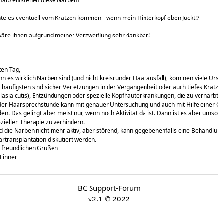
alb entstehen diese Narben?
te es eventuell vom Kratzen kommen - wenn mein Hinterkopf eben Juckt!?
wäre ihnen aufgrund meiner Verzweiflung sehr dankbar!
en Tag,
n es wirklich Narben sind (und nicht kreisrunder Haarausfall), kommen viele Ur
häufigsten sind sicher Verletzungen in der Vergangenheit oder auch tiefes Krat
lasia cutis), Entzündungen oder spezielle Kopfhauterkrankungen, die zu vernarb
der Haarsprechstunde kann mit genauer Untersuchung und auch mit Hilfe einer
den. Das gelingt aber meist nur, wenn noch Aktivität da ist. Dann ist es aber um
ziellen Therapie zu verhindern.
d die Narben nicht mehr aktiv, aber störend, kann gegebenenfalls eine Behandl
rtransplantation diskutiert werden.
 freundlichen Grüßen
 Finner
BC Support-Forum
v2.1 © 2022