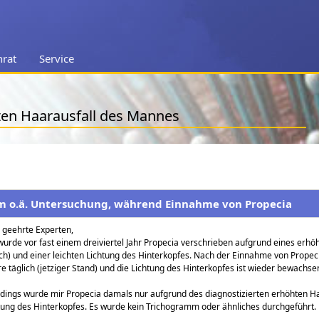
nrat
Service
ten Haarausfall des Mannes
m o.ä. Untersuchung, während Einnahme von Propecia
 geehrte Experten,
wurde vor fast einem dreiviertel Jahr Propecia verschrieben aufgrund eines erhö
ich) und einer leichten Lichtung des Hinterkopfes. Nach der Einnahme von Propec
e täglich (jetziger Stand) und die Lichtung des Hinterkopfes ist wieder bewachs
rdings wurde mir Propecia damals nur aufgrund des diagnostizierten erhöhten Ha
tung des Hinterkopfes. Es wurde kein Trichogramm oder ähnliches durchgeführt.