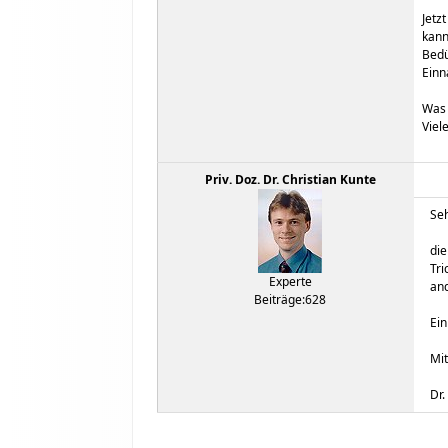
Jetz
kann
Bedü
Einn
Was 
Viel
Priv. Doz. Dr. Christian Kunte
Seh
die
Tri
Experte
and
Beiträge:628
Ein
Mit
Dr.