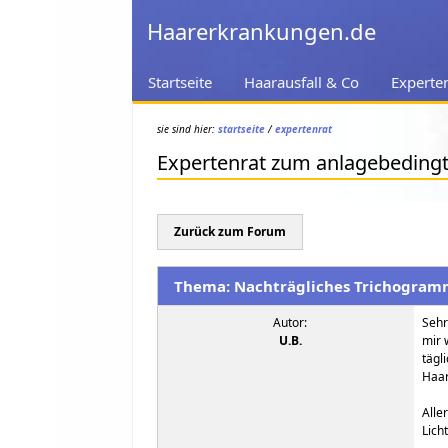
Haarerkrankungen.de
Startseite
Haarausfall & Co
Experte
sie sind hier:
startseite
/
expertenrat
Expertenrat zum anlagebeding
Zurück zum Forum
Thema: Nachträgliches Trichogram
Autor:
Sehr
U.B.
mir 
tägl
Haar
Alle
Lich