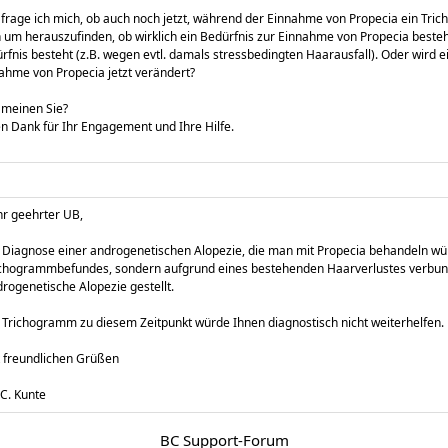
t frage ich mich, ob auch noch jetzt, während der Einnahme von Propecia ein Tr
 um herauszufinden, ob wirklich ein Bedürfnis zur Einnahme von Propecia besteht
rfnis besteht (z.B. wegen evtl. damals stressbedingten Haarausfall). Oder wird 
ahme von Propecia jetzt verändert?
meinen Sie?
en Dank für Ihr Engagement und Ihre Hilfe.
r geehrter UB,
 Diagnose einer androgenetischen Alopezie, die man mit Propecia behandeln wür
chogrammbefundes, sondern aufgrund eines bestehenden Haarverlustes verbunde
rogenetische Alopezie gestellt.
 Trichogramm zu diesem Zeitpunkt würde Ihnen diagnostisch nicht weiterhelfen.
 freundlichen Grüßen
 C. Kunte
BC Support-Forum