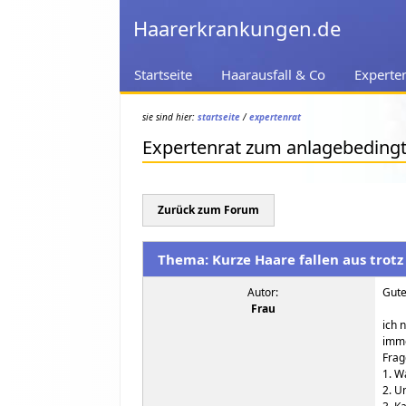
Haarerkrankungen.de
Startseite
Haarausfall & Co
Experte
sie sind hier:
startseite
/
expertenrat
Expertenrat zum anlagebedingt
Zurück zum Forum
Thema: Kurze Haare fallen aus trotz
Autor:
Gute
Frau
ich 
imme
Frag
1. W
2. U