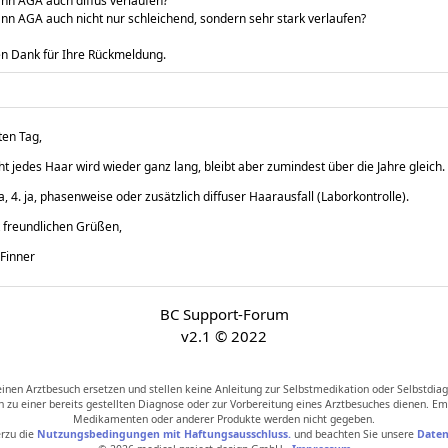
ann AGA auch diffus verlaufen?
ann AGA auch nicht nur schleichend, sondern sehr stark verlaufen?
en Dank für Ihre Rückmeldung.
en Tag,
ht jedes Haar wird wieder ganz lang, bleibt aber zumindest über die Jahre gleich.
ja, 4. ja, phasenweise oder zusätzlich diffuser Haarausfall (Laborkontrolle).
 freundlichen Grüßen,
 Finner
BC Support-Forum
v2.1 © 2022
nen Arztbesuch ersetzen und stellen keine Anleitung zur Selbstmedikation oder Selbstdiag
n zu einer bereits gestellten Diagnose oder zur Vorbereitung eines Arztbesuches dienen. 
Medikamenten oder anderer Produkte werden nicht gegeben.
erzu die
Nutzungsbedingungen mit Haftungsausschluss.
und beachten Sie unsere
Daten