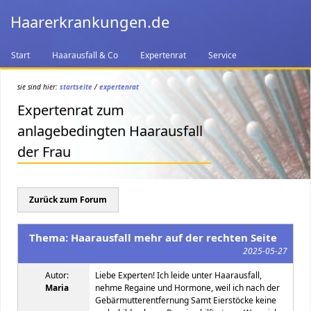
Haarerkrankungen.de
Start
Haarausfall & Co
Expertenrat
Service
sie sind hier:
startseite
/
expertenrat
Expertenrat zum
anlagebedingten Haarausfall
der Frau
Zurück zum Forum
Thema: Haarausfall mehr auf der rechten Seite
2025-05-27
Autor:
Liebe Experten! Ich leide unter Haarausfall,
Maria
nehme Regaine und Hormone, weil ich nach der
Gebärmutterentfernung Samt Eierstöcke keine