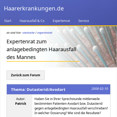
Haarerkrankungen.de
Start
Haarausfall & Co
Expertenrat
Service
sie sind hier:
startseite
/
expertenrat
Expertenrat zum
anlagebedingten Haarausfall
des Mannes
Zurück zum Forum
2008-02-10
Thema: Dutasterid/Avodart
Autor:
Haben Sie in Ihrer Sprechstunde mittlerweile
Patrick
bestimmten Patienten Avodart bzw. Dutasterid
gegen anlagebedingten Haarausfall verschrieben?
In welcher Dosierung? Wie sind die Resultate?