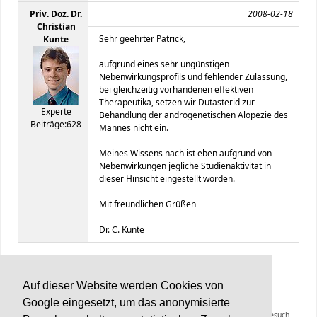
Priv. Doz. Dr.
2008-02-18
Christian
Sehr geehrter Patrick,
Kunte
aufgrund eines sehr ungünstigen
Nebenwirkungsprofils und fehlender Zulassung,
bei gleichzeitig vorhandenen effektiven
Therapeutika, setzen wir Dutasterid zur
Experte
Behandlung der androgenetischen Alopezie des
Beiträge:628
Mannes nicht ein.
Meines Wissens nach ist eben aufgrund von
Nebenwirkungen jegliche Studienaktivität in
dieser Hinsicht eingestellt worden.
Mit freundlichen Grüßen
Dr. C. Kunte
BC Support-Forum
v2.1 © 2022
Auf dieser Website werden Cookies von
Google eingesetzt, um das anonymisierte
Die Inhalte von Haarerkrankungen.de können und sollen keinen Arztbesuch